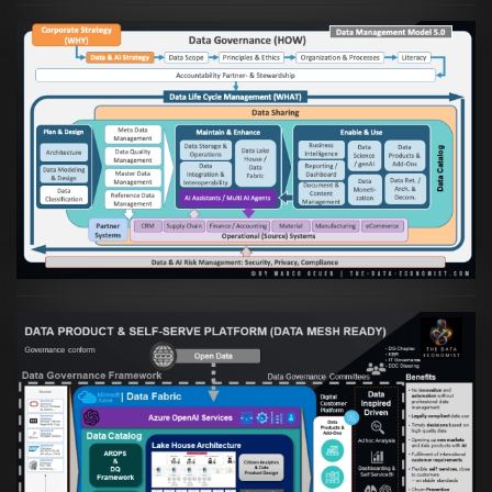
Artikel:
Die moderne Architektur für
Daten- und KI-orientierte Unternehmen
VIEW
Artikel:
Warum eine Data Governance
orientierte Data Fabric essenziell für
skalierbare qualitative Datenprodukte ist