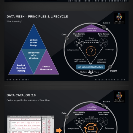
Artikel:
Data Mesh Ökosysteme: Die
Transformation zur Data Inspired Human
Culture
VIEW
Artikel:
Data Mesh Ökosysteme: Die
Transformation zur Data Inspired Human