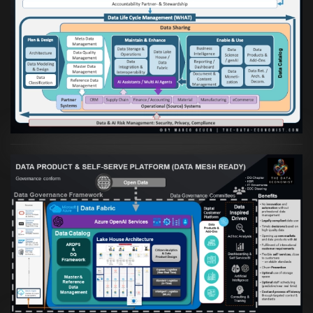
Artikel:
Die moderne Architektur für
Daten- und KI-orientierte Unternehmen
VIEW
Artikel:
Warum eine Data Governance
orientierte Data Fabric essenziell für
skalierbare qualitative Datenprodukte ist
VIEW