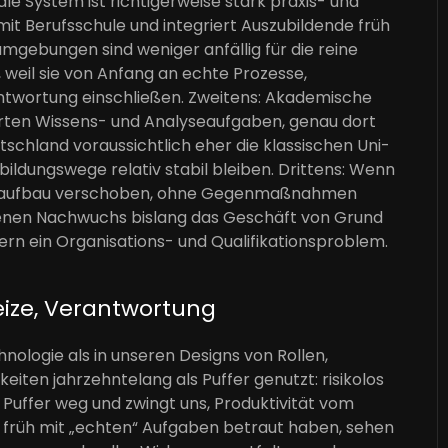
le System ist richtigerweise stark praxis- und
it Berufsschule und integriert Auszubildende früh
mgebungen sind weniger anfällig für die reine
I, weil sie von Anfang an echte Prozesse,
twortung einschließen. Zweitens: Akademische
ierten Wissens- und Analyseaufgaben, genau dort
tschland voraussichtlich eher die klassischen Uni-
ildungswege relativ stabil bleiben. Drittens: Wenn
nzaufbau verschoben, ohne Gegenmaßnahmen
denen Nachwuchs bislang das Geschäft von Grund
ondern ein Organisations- und Qualifikationsproblem.
eize, Verantwortung
hnologie als in unseren Designs von Rollen,
eiten jahrzehntelang als Puffer genutzt: risikolos
e Puffer weg und zwingt uns, Produktivität vom
n früh mit „echten“ Aufgaben betraut haben, sehen