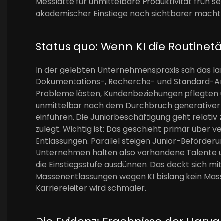
Messlatte für unmittelbare Produktivität früh s
akademischer Einstiege noch sichtbarer macht
Status quo: Wenn KI die Routine
In der gelebten Unternehmenspraxis sah das lan
Dokumentations-, Recherche- und Standard-An
Probleme lösten, Kundenbeziehungen pflegten u
unmittelbar nach dem Durchbruch generativer Mod
einführen. Die Juniorbeschäftigung geht relati
zulegt. Wichtig ist: Das geschieht primär über 
Entlassungen. Parallel steigen Junior-Beförderu
Unternehmen halten also vorhandene Talente un
die Einstiegsstufe ausdünnen. Das deckt sich m
Massenentlassungen wegen KI bislang kein Mas
Karriereleiter wird schmaler.