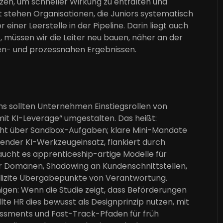
tzen, um schneller Wirkung zu entfalten und
stehen Organisationen, die Juniors systematisch
iner Leerstelle in der Pipeline. Darin liegt auch
 müssen wir die Leiter neu bauen, näher an der
den- und prozessnahen Ergebnissen.
ens sollten Unternehmen Einstiegsrollen von
mit KI-Leverage“ umgestalten. Das heißt:
ht über Sandbox-Aufgaben; klare Mini-Mandate
ender KI-Werkzeugeinsatz, flankiert durch
ucht es apprenticeship-artige Modelle für
er Domänen, Shadowing an Kundenschnittstellen,
lizite Übergabepunkte von Verantwortung.
igen: Wenn die Studie zeigt, dass Beförderungen
lte HR dies bewusst als Designprinzip nutzen, mit
essments und Fast-Track-Pfaden für früh