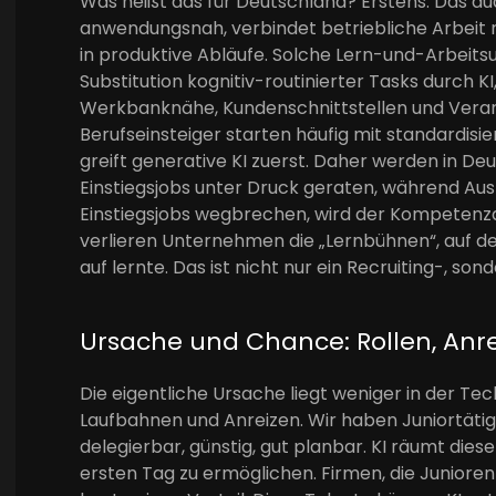
Was heißt das für Deutschland? Erstens: Das dua
anwendungsnah, verbindet betriebliche Arbeit m
in produktive Abläufe. Solche Lern-und-Arbeitsu
Substitution kognitiv-routinierter Tasks durch K
Werkbanknähe, Kundenschnittstellen und Veran
Berufseinsteiger starten häufig mit standardis
greift generative KI zuerst. Daher werden in Deu
Einstiegsjobs unter Druck geraten, während Ausb
Einstiegsjobs wegbrechen, wird der Kompete
verlieren Unternehmen die „Lernbühnen“, auf 
auf lernte. Das ist nicht nur ein Recruiting-, s
Ursache und Chance: Rollen, Anr
Die eigentliche Ursache liegt weniger in der Tec
Laufbahnen und Anreizen. Wir haben Juniortätigk
delegierbar, günstig, gut planbar. KI räumt dies
ersten Tag zu ermöglichen. Firmen, die Juniore