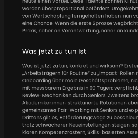
heute einen Vorteil. Diese Talente können KI nu
werden überproportional befördert. Umgekehrt 
von Wertschöpfung ferngehalten haben, nun vor e
eine Chance: Wenn die erste Sprosse wegbricht,
Praxis, näher an Verantwortung, näher an kun
Was jetzt zu tun ist
Was ist jetzt zu tun, konkret und wirksam? Erst
„Arbeitsträgern für Routine“ zu „Impact-Rollen 
Onboarding über reale Geschäftsprobleme, nic
mit messbarem Ergebnis in 90 Tagen; verpflicht
Review-Mechaniken durch Seniors. Zweitens bra
Akademiker:innen: strukturierte Rotationen üb
gemeinsames Pair-Working mit Seniors und exp
Drittens gilt es, Beförderungswege zu beschleun
trotz schwächerer Neueinstellungen steigen, sol
klaren Kompetenzrastern, Skills-basierten Ass