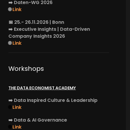
➡️
Daten-WG
2026
🌐
Link
📅 25.- 26.11.2026 | Bonn
➡️
Executive Insights
| Data-Driven
Company Insights 2026
🌐
Link
Workshops
THE DATA ECONOMIST ACADEMY
➡️
Data Inspired Culture & Leadership
🌐
Link
➡️
Data & AI Governance
🌐
Link