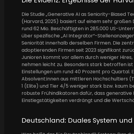
Die Evidenz: Ergebnisse der Harv
Die Studie „Generative AI as Seniority-Biased T
(Harvard, 2025) basiert auf einem sehr großen 
rund 62 Mio. Beschäftigten in 285.000 US-Untern
über spezifische „AI Integrator“-Stellenanzeig
Seniorität innerhalb derselben Firmen. Die zentr
adoptierenden Firmen seit 2023 signifikant zurü
Junioren kommt vor allem durch weniger Hires, 
nehmen leicht zu. Besonders stark betroffen ist
Einstellungen um rund 40 Prozent pro Quartal. E
Absolvent:innen aus mittleren Hochschultiers (T
1 (Elite) und Tier 4/5 weniger stark bzw. kau
robuste Frühindikatoren dafür, dass generative 
Einstiegstätigkeiten verdrängt und die Wertsc
Deutschland: Duales System und