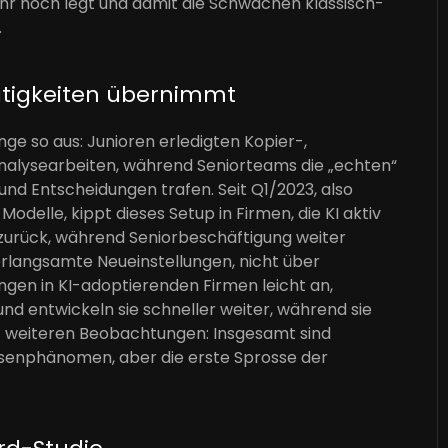
ehr hoch legt und damit die Schwächen klassisch-
.
tätigkeiten übernimmt
ge so aus: Junioren erledigten Kopier-,
alysearbeiten, während Seniorteams die „echten“
nd Entscheidungen trafen. Seit Q1/2023, also
elle, kippt dieses Setup in Firmen, die KI aktiv
v zurück, während Seniorbeschäftigung weiter
verlangsamte Neueinstellungen, nicht über
ngen in KI-adoptierenden Firmen leicht an,
d entwickeln sie schneller weiter, während sie
it weiteren Beobachtungen: Insgesamt sind
senphänomen, aber die erste Sprosse der