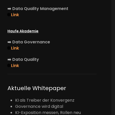
➡️
Data Quality Management
🌐
Link
Haufe Akademie
➡️
Data Governance
🌐
Link
➡️
Data Quality
🌐
Link
Aktuelle Whitepaper
KI als Treiber der Konvergenz
Governance wird digital
KI-Exposition messen, Rollen neu