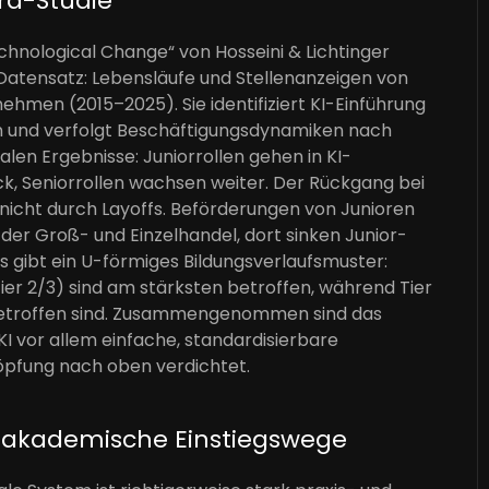
ard-Studie
echnological Change“ von Hosseini & Lichtinger
Datensatz: Lebensläufe und Stellenanzeigen von
ehmen (2015–2025). Sie identifiziert KI-Einführung
en und verfolgt Beschäftigungsdynamiken nach
alen Ergebnisse: Juniorrollen gehen in KI-
ck, Seniorrollen wachsen weiter. Der Rückgang bei
nicht durch Layoffs. Beförderungen von Junioren
 der Groß- und Einzelhandel, dort sinken Junior-
s gibt ein U-förmiges Bildungsverlaufsmuster:
ier 2/3) sind am stärksten betroffen, während Tier
m betroffen sind. Zusammengenommen sind das
KI vor allem einfache, standardisierbare
höpfung nach oben verdichtet.
 akademische Einstiegswege