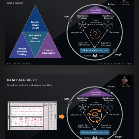
Artikel:
Data Mesh Ökosysteme: Die
Transformation zur Data Inspired Human
Culture
VIEW
Artikel:
Data Mesh Ökosysteme: Die
Transformation zur Data Inspired Human
Culture
VIEW