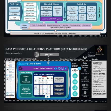
Artikel:
Die moderne Architektur für
Daten- und KI-orientierte Unternehmen
VIEW
Artikel:
Warum eine Data Governance
orientierte Data Fabric essenziell für
skalierbare qualitative Datenprodukte ist
VIEW