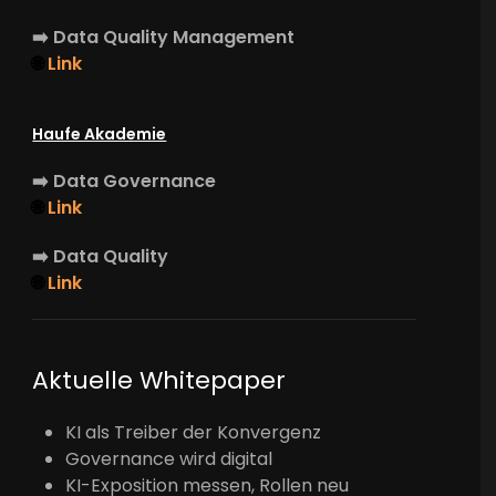
➡️
Data Quality Management
🌐
Link
Haufe Akademie
➡️
Data Governance
🌐
Link
➡️
Data Quality
🌐
Link
Aktuelle Whitepaper
KI als Treiber der Konvergenz
Governance wird digital
KI-Exposition messen, Rollen neu