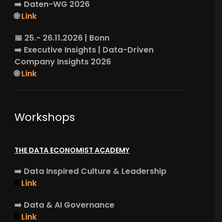
➡️
Daten-WG
2026
🌐
Link
📅 25.- 26.11.2026 | Bonn
➡️
Executive Insights
| Data-Driven
Company Insights 2026
🌐
Link
Workshops
THE DATA ECONOMIST ACADEMY
➡️
Data Inspired Culture & Leadership
🌐
Link
➡️
Data & AI Governance
🌐
Link