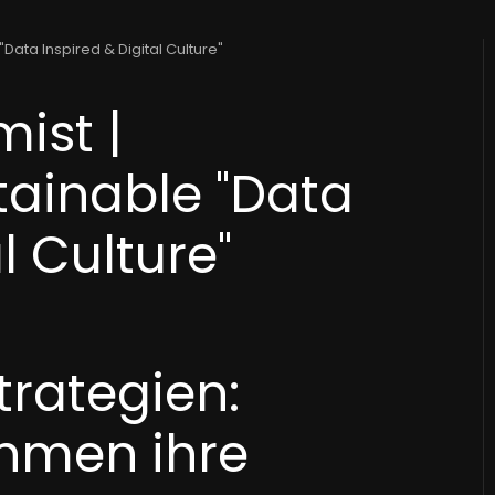
Data Inspired & Digital Culture"
ist |
tainable "Data
l Culture"
trategien:
hmen ihre