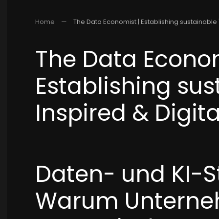
Home
The Data Economist | Establishing sustainable "
The Data Econom
Establishing sus
Inspired & Digita
Daten- und KI-S
Warum Unterne