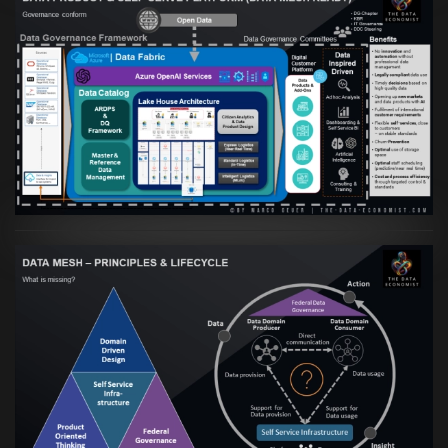
Artikel:
Warum eine Data Governance
orientierte Data Fabric essenziell für
skalierbare qualitative Datenprodukte ist
VIEW
Artikel:
Data Mesh Ökosysteme: Die
Transformation zur Data Inspired Human
Culture
VIEW