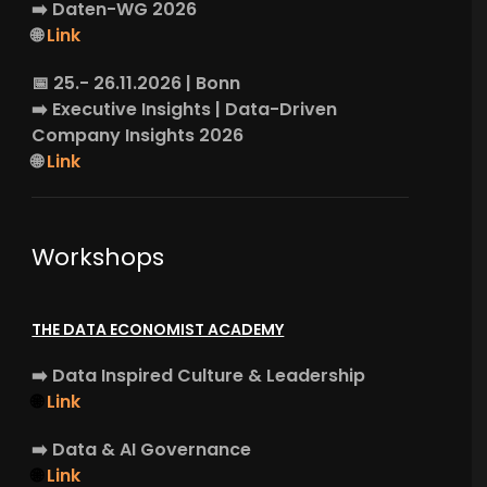
➡️
Daten-WG
2026
🌐
Link
📅 25.- 26.11.2026 | Bonn
➡️
Executive Insights
| Data-Driven
Company Insights 2026
🌐
Link
Workshops
THE DATA ECONOMIST ACADEMY
➡️
Data Inspired Culture & Leadership
🌐
Link
➡️
Data & AI Governance
🌐
Link