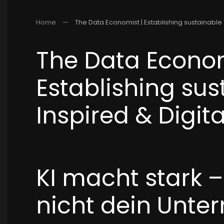
Home
The Data Economist | Establishing sustainable "
The Data Econom
Establishing sus
Inspired & Digita
KI macht stark –
nicht dein Unt