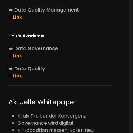
➡️
Data Quality Management
🌐
Link
Haufe Akademie
➡️
Data Governance
🌐
Link
➡️
Data Quality
🌐
Link
Aktuelle Whitepaper
KI als Treiber der Konvergenz
Governance wird digital
KI-Exposition messen, Rollen neu