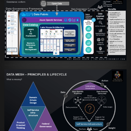
Artikel:
Warum eine Data Governance
orientierte Data Fabric essenziell für
skalierbare qualitative Datenprodukte ist
VIEW
Artikel:
Data Mesh Ökosysteme: Die
Transformation zur Data Inspired Human
Culture
VIEW