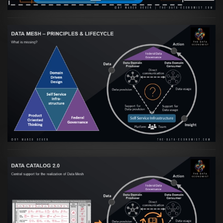
Artikel:
Data Mesh Ökosysteme: Die
Transformation zur Data Inspired Human
Culture
VIEW
Artikel:
Data Mesh Ökosysteme: Die
Transformation zur Data Inspired Human