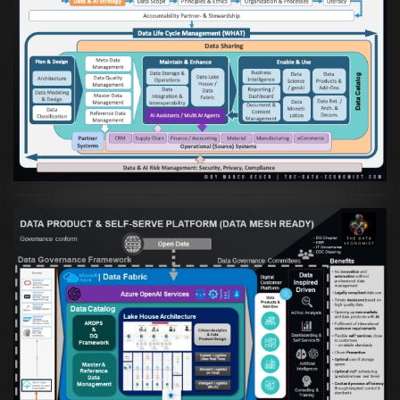
Artikel:
Die moderne Architektur für
Daten- und KI-orientierte Unternehmen
VIEW
Artikel:
Warum eine Data Governance
orientierte Data Fabric essenziell für
skalierbare qualitative Datenprodukte ist
VIEW