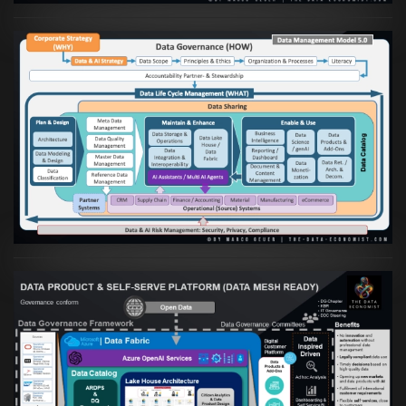
Artikel:
Die moderne Architektur für
Daten- und KI-orientierte Unternehmen
VIEW
Artikel:
Warum eine Data Governance
orientierte Data Fabric essenziell für
skalierbare qualitative Datenprodukte ist