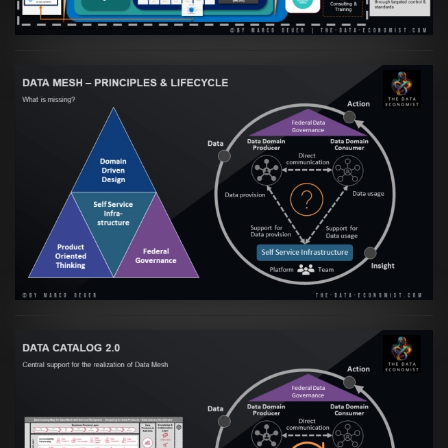
Artikel:
Data Mesh Ökosysteme: Die
Transformation zur Data Inspired Human
Culture
VIEW
Artikel:
Data Mesh Ökosysteme: Die