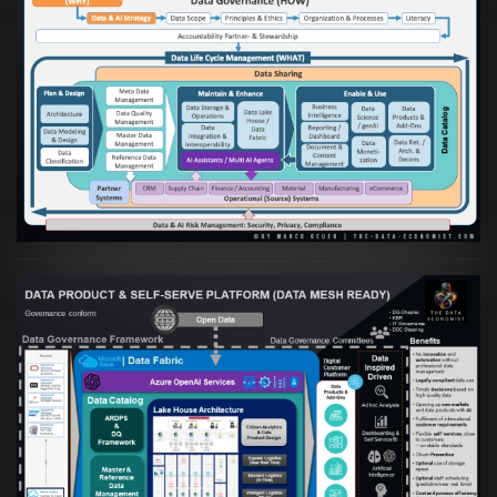
Artikel:
Die moderne Architektur für
Daten- und KI-orientierte Unternehmen
VIEW
Artikel:
Warum eine Data Governance
orientierte Data Fabric essenziell für
skalierbare qualitative Datenprodukte ist
VIEW