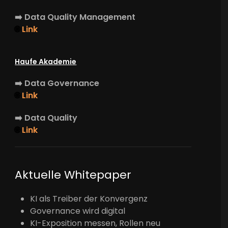
➡️
Data Quality Management
🌐
Link
Haufe Akademie
➡️
Data Governance
🌐
Link
➡️
Data Quality
🌐
Link
Aktuelle Whitepaper
KI als Treiber der Konvergenz
Governance wird digital
KI-Exposition messen, Rollen neu