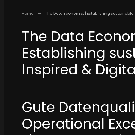
Home
The Data Economist | Establishing sustainable "
The Data Econom
Establishing sus
Inspired & Digita
Gute Datenqualit
Operational Exc