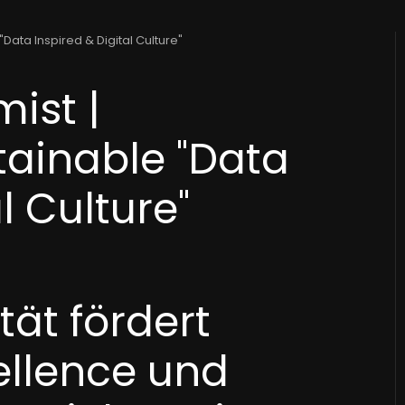
Data Inspired & Digital Culture"
ist |
tainable "Data
l Culture"
ät fördert
ellence und