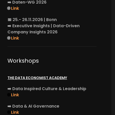
➡️
Daten-WG
2026
🌐
Link
📅 25.- 26.11.2026 | Bonn
➡️
Executive Insights
| Data-Driven
Company Insights 2026
🌐
Link
Workshops
THE DATA ECONOMIST ACADEMY
➡️
Data Inspired Culture & Leadership
🌐
Link
➡️
Data & AI Governance
🌐
Link