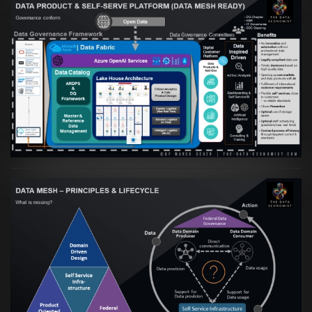
Artikel:
Warum eine Data Governance
orientierte Data Fabric essenziell für
skalierbare qualitative Datenprodukte ist
VIEW
Artikel:
Data Mesh Ökosysteme: Die
Transformation zur Data Inspired Human
Culture
VIEW