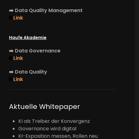
➡️
Data Quality Management
🌐
Link
Haufe Akademie
➡️
Data Governance
🌐
Link
➡️
Data Quality
🌐
Link
Aktuelle Whitepaper
KI als Treiber der Konvergenz
Governance wird digital
KI-Exposition messen, Rollen neu