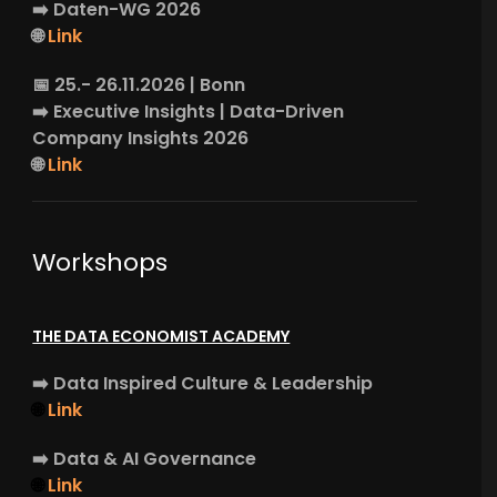
➡️
Daten-WG
2026
🌐
Link
📅 25.- 26.11.2026 | Bonn
➡️
Executive Insights
| Data-Driven
Company Insights 2026
🌐
Link
Workshops
THE DATA ECONOMIST ACADEMY
➡️
Data Inspired Culture & Leadership
🌐
Link
➡️
Data & AI Governance
🌐
Link