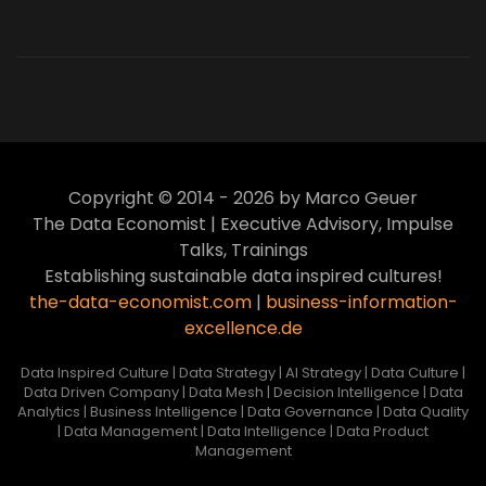
Artikel:
orientierte
zur
Data
essenziell
Data
Unternehmen
Data
Mesh
für
Mesh
Inspired
Ökosysteme:
skalierbare
Ökosysteme:
VIEW
Human
Die
qualitative
Die
Culture
Transformation
Datenprodukte
Transformation
zur
ist
zur
VIEW
Data
Data
Copyright © 2014 - 2026 by Marco Geuer
Inspired
VIEW
Inspired
The Data Economist | Executive Advisory, Impulse
Human
Human
Talks, Trainings
Culture
Culture
Establishing sustainable data inspired cultures!
the-data-economist.com
|
business-information-
VIEW
VIEW
excellence.de
Data Inspired Culture | Data Strategy | AI Strategy | Data Culture |
Data Driven Company | Data Mesh | Decision Intelligence | Data
Analytics | Business Intelligence | Data Governance | Data Quality
| Data Management | Data Intelligence | Data Product
Management