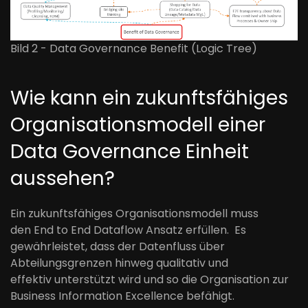
Bild 2 - Data Governance Benefit (Logic Tree)
Wie kann ein
zukunftsfähiges
Organisationsmodell einer
Data Governance
Einheit
aussehen
?
Ein
zukunftsfähige
s
Organisationsmodell
mus
s
den
End to End
Dataflow
Ansatz
erfüllen
.
Es
gewährleistet
, dass der
Datenfluss über
Abteilungsgrenzen hinweg
qualitativ und
effektiv
unterstützt
wird
und
so
die Organisation zur
Business Information Excellence befähigt.