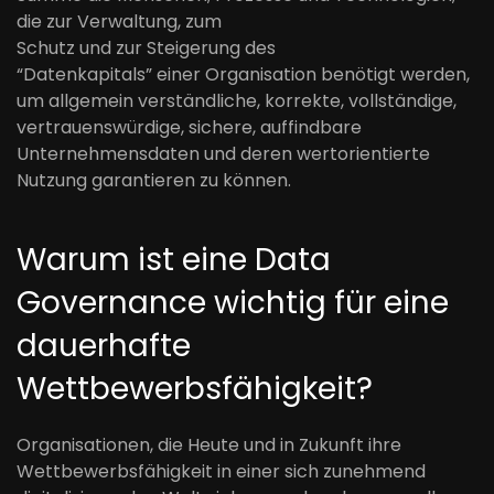
die zur Verwaltung
,
zum
Schutz
und
zur
Steigerung
des
“
Datenkapitals”
einer
Organisation
benötigt werden,
um allgemein verständliche, korrekte, vollständige,
vertrauenswürdige, sichere
,
auffindbare
Unternehmensdaten
und deren
wertorientierte
Nutzung
garantieren zu könne
n.
Warum
ist
eine
Data
Governance
wichtig
für eine
dauerhafte
Wettbewerbsfähigkeit
?
Organisationen, die Heute und in Zukunft ihre
Wettbewerbsfähigkeit in einer
sich
zunehmend