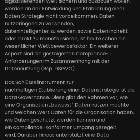
digitalisierenden Welt sichern und ausbauen wollen,
werden an der Entwicklung und Etablierung einer
Daten Strategie nicht
vorbeikommen
. Daten
nutzbringend
zu
verwenden,
datenintelligenter
zu
werden, sowie Daten indirekt
oder direkt zu
monetarisieren
, ist heute schon ein
wesentlicher Wettbewerbsfaktor. Ein weiterer
Aspekt sind die gesteigerten
Compliance-
Anforderung
en
im Zusammenhang mit der
Datennutzung (Bsp. DSGVO).
Das Schlüss
elinstrument zur
nachhaltigen
Etablierung
einer
Daten
strategie
ist die
Data Governance.
Diese
gibt
den Rahmen vor
,
wie
eine Organisation
„
bewusst
“
Daten
nutzen möchte
und welchen Wert
Daten für die Organisation haben
,
wie
Daten
geschützt werden können
und
ein
compliance
-
konformer
Umgang geregelt
wird.
Darüber hinaus
unterstützt eine Data