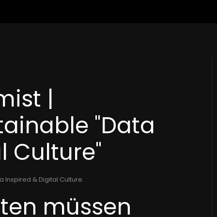
ist |
tainable "Data
l Culture"
a Inspired & Digital Culture
.
aten müssen