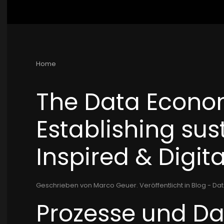
Home
The Data Econom
Establishing sus
Inspired & Digita
Geschrieben von Marco Geuer. Veröffentlicht in
Blog - Dat
Prozesse und D