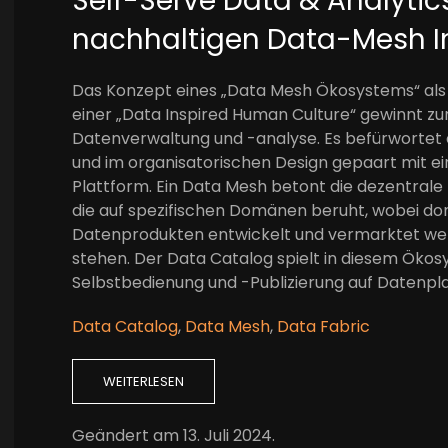
Self-Serve Data & Analytic
nachhaltigen Data-Mesh In
Das Konzept eines „Data Mesh Ökosystems“ als 
einer „Data Inspired Human Culture“ gewinnt 
Datenverwaltung und -analyse. Es befürwortet 
und im organisatorischen Design gepaart mit ei
Plattform. Ein Data Mesh betont die dezentral
die auf spezifischen Domänen beruht, wobei do
Datenprodukten entwickelt und vermarktet wer
stehen. Der Data Catalog spielt in diesem Ökosys
Selbstbedienung und -Publizierung auf Datenpl
Data Catalog
,
Data Mesh
,
Data Fabric
WEITERLESEN
Geändert am
13. Juli 2024
.