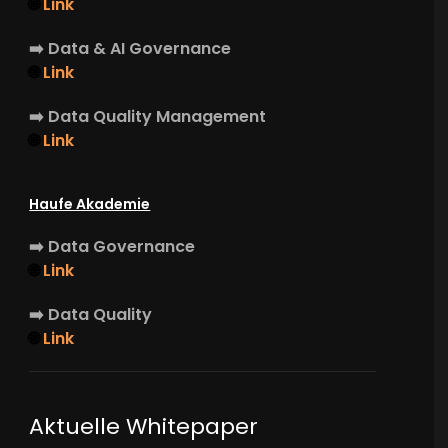
🌐
Link
➡️
Data & AI Governance
🌐
Link
➡️
Data Quality Management
🌐
Link
Haufe Akademie
➡️
Data Governance
🌐
Link
➡️
Data Quality
🌐
Link
Aktuelle Whitepaper